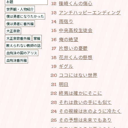
お題
篠崎くんの傷心
世界観・人物紹介
アンチハッピーエンディング
僕は勇者になりたかった
雨宿り
僕は勇者に番外編
中央高校生徒会
大正哀歌
大正哀歌番外編
掌編
俺の絶望
教えられない教師の話
片想いの憂鬱
血飛沫の国のアリス
花井くんの懸想
血飛沫番外編
ギグル
ココにはない世界
明日
終焉は確かにそこに
それは救いの手にも似て
その視線は氷のように冷たく
その予想は未来でもあり