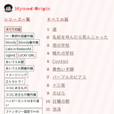
シリーズ一覧
すべての話
道
すべての話
∞・教師の話番外編
名前を呼んだら死んじゃった
bloody
bloody番外編
雨の学校
Celia in Realworld.
晴れの学校
G@mE
LUCKY GIRL
Control
あいうえお題
黄色い手鏡
あいうえお題番外編
イメージソング
パープルのピアス
エトセトラ！
十三夜
ココにあるもの
のばら
ココにあるもの番外編
日曜の朝
ハッピーエンドはまだ遠
い
泡沫
ファンタジー設定で∞の