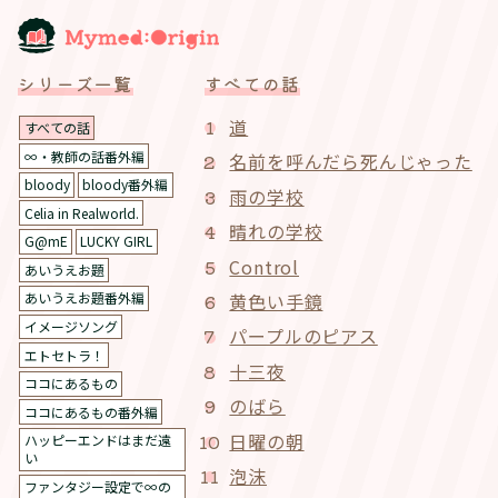
シリーズ一覧
すべての話
道
すべての話
∞・教師の話番外編
名前を呼んだら死んじゃった
bloody
bloody番外編
雨の学校
Celia in Realworld.
晴れの学校
G@mE
LUCKY GIRL
Control
あいうえお題
黄色い手鏡
あいうえお題番外編
イメージソング
パープルのピアス
エトセトラ！
十三夜
ココにあるもの
のばら
ココにあるもの番外編
日曜の朝
ハッピーエンドはまだ遠
い
泡沫
ファンタジー設定で∞の