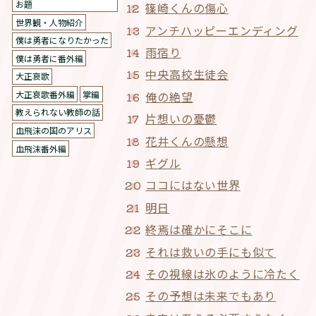
お題
篠崎くんの傷心
世界観・人物紹介
アンチハッピーエンディング
僕は勇者になりたかった
雨宿り
僕は勇者に番外編
中央高校生徒会
大正哀歌
大正哀歌番外編
掌編
俺の絶望
教えられない教師の話
片想いの憂鬱
血飛沫の国のアリス
花井くんの懸想
血飛沫番外編
ギグル
ココにはない世界
明日
終焉は確かにそこに
それは救いの手にも似て
その視線は氷のように冷たく
その予想は未来でもあり