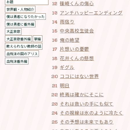
お題
篠崎くんの傷心
世界観・人物紹介
アンチハッピーエンディング
僕は勇者になりたかった
雨宿り
僕は勇者に番外編
中央高校生徒会
大正哀歌
大正哀歌番外編
掌編
俺の絶望
教えられない教師の話
片想いの憂鬱
血飛沫の国のアリス
花井くんの懸想
血飛沫番外編
ギグル
ココにはない世界
明日
終焉は確かにそこに
それは救いの手にも似て
その視線は氷のように冷たく
その予想は未来でもあり