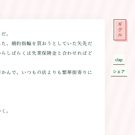
ギグル
きだ。
た。婚約指輪を買おうとしていた矢先だ
からしばらくは失業保険金と合わせればど
clap
シェア
かんで、いつもの店よりも繁華街寄りに
つく。