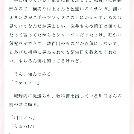
手に持っている下敷きに目を落とす。城野内は運動
部なので、横溝や村上さんと色違いのミサンガ。細い
ミサンガがスポーツソックスの上にかかっているのは
見ていてなんだか羨ましい。武井さんや徳田は無くし
たって言ってたからとシャーペンだったっけ。細かい
気配りができて、数百円のものだから気にしないで、
とあげた相手に尋ねられても誕生日を教えてくれな
い。もちろん僕は知ってるけれど。
「うん、頼んでみる」
「ファイトー」
城野内に見送られ、教科書を出している川口さんの
前の席に座る。
「川口さん」
「うぁっ!?」