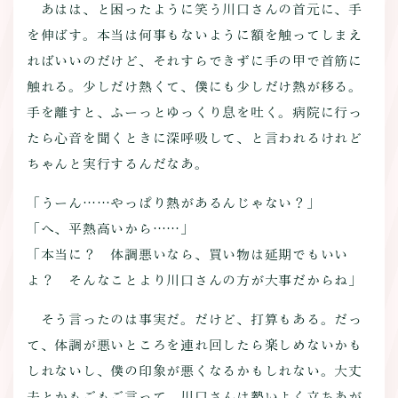
あはは、と困ったように笑う川口さんの首元に、手
を伸ばす。本当は何事もないように額を触ってしまえ
ればいいのだけど、それすらできずに手の甲で首筋に
触れる。少しだけ熱くて、僕にも少しだけ熱が移る。
手を離すと、ふーっとゆっくり息を吐く。病院に行っ
たら心音を聞くときに深呼吸して、と言われるけれど
ちゃんと実行するんだなあ。
「うーん……やっぱり熱があるんじゃない？」
「へ、平熱高いから……」
「本当に？ 体調悪いなら、買い物は延期でもいい
よ？ そんなことより川口さんの方が大事だからね」
そう言ったのは事実だ。だけど、打算もある。だっ
て、体調が悪いところを連れ回したら楽しめないかも
しれないし、僕の印象が悪くなるかもしれない。大丈
夫とかもごもご言って、川口さんは勢いよく立ちあが