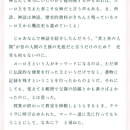
神なんて本当にいたのかと疑問視する声もあれば、ユ
ーロ王を支えた者こそ女神だと言う声もある。ま、所
詮、神話は神話。歴史的資料がきちんと残っているユ
ーロ王から魔法史も進めていくよ」
じゃあなんで神話を紹介したんだろう。“青と赤の人
間”が昔の人間の王族の先祖だと言うだけのため？ 史
実も何もないのに。
ユーロ王という人がキーワードになるのは、ただ単
に伝説的な偉業を行った王というだけでなく、書物に
記録を残すということを行ったからのようだ。それに
しても、覚えてる範囲で父親の活躍とかも書けばよか
ったのに、とは思った。
授業が終わって教室を移動しようとするとき、クラ
イヴに呼び止められた。マーリー達に先に行ってもら
うことにして、なあに？ と尋ねた。