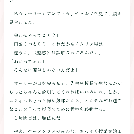
い？」
私もマーリーもアンブラも、チェルソを見て、顔を
見合わせた。
「会わせろってこと？」
「口説くつもり？ これだからイタリア男は」
「違うよ。《魅惑》は誤解されてるんだよ」
「わかってるわ」
「そんなに簡単じゃないんだよ」
マーリーが口を尖らせる。先生や校長先生なんかが
もっとちゃんと説明してくれればいいのにね、とか、
エミィもちょっと諦め気味だから、とかそれぞれ適当
なことを言って授業のために教室を移動する。
１時間目は、魔法史だ。
「やあ、ベータクラスのみんな。さっそく授業が始ま