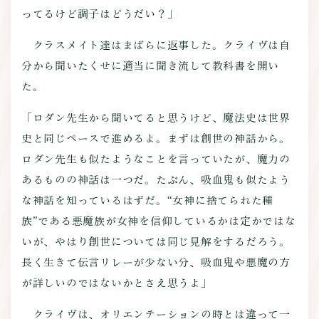
ってるけど調子はどうだい？」
クラスメイト達はまばらに返事した。クライヴは自
分から聞いたくせに適当に聞き流して教科書を開い
た。
「ロダン先生から聞いてると思うけど、魔法史は世界
史と同じペースで進めるよ。まずは創世の神話から。
ロダン先生も似たようなことを言っていたが、魔力の
あるものの神話は一つだ。たぶん、吸血鬼も似たよう
な神話を知っているはずだ。“女神に捨てられた種
族”である悪魔族が女神を信仰しているかは定かではな
いが、やはり創世については同じ見解をするだろう。
長く生きて伝言リレーが少ない分、吸血鬼や悪魔の方
が詳しいのではないかとさえ思うよ」
クライヴは、オリエンテーションの時とは違って一