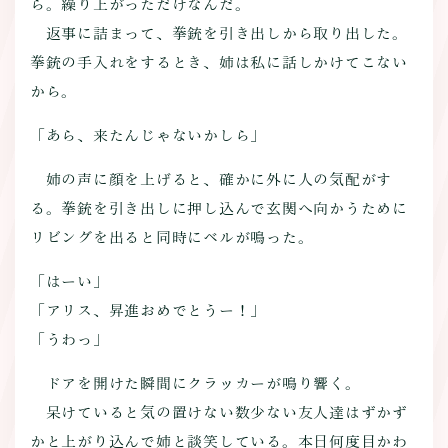
ら。繰り上がっただけなんだ。
返事に詰まって、拳銃を引き出しから取り出した。
拳銃の手入れをするとき、姉は私に話しかけてこない
から。
「あら、来たんじゃないかしら」
姉の声に顔を上げると、確かに外に人の気配がす
る。拳銃を引き出しに押し込んで玄関へ向かうために
リビングを出ると同時にベルが鳴った。
「はーい」
「アリス、昇進おめでとうー！」
「うわっ」
ドアを開けた瞬間にクラッカーが鳴り響く。
呆けていると気の置けない数少ない友人達はずかず
かと上がり込んで姉と談笑している。本日何度目かわ