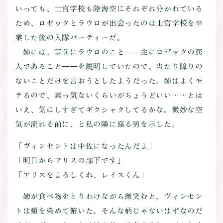
いっても、士官学校も陸海空にそれぞれ分かれている
ため、ロゼッタとラウロが出会ったのは士官学校を卒
業した後の入隊パーティーだ。
姉には、事前にラウロのこと――主にロゼッタの恋
人であること――を説明していたので、当たり障りの
ないことだけを言おうとしたようだった。姉はよくモ
テるので、素っ気ないくらいがちょうどいい……とは
いえ、気にしすぎてギクシャクしてるかな。微妙な空
気が流れる前に、と私の隣に座る男を示した。
「ヴィンセントは中佐になったんだよ」
「明日からアリスの部下です」
「アリスをよろしくね、レイスくん」
姉が食べ物をとりわけながら微笑むと、ヴィンセン
トは頬を染めて俯いた。そんな柄じゃないはずなのだ