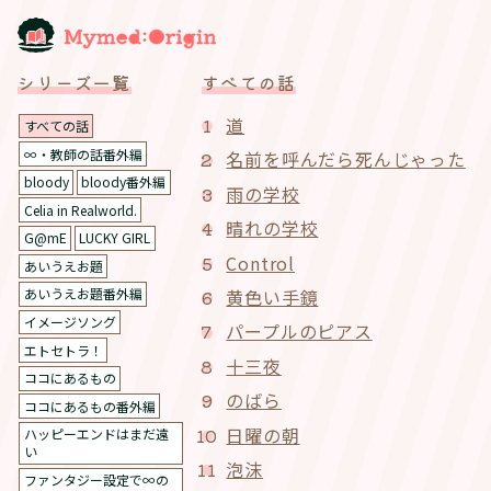
シリーズ一覧
すべての話
道
すべての話
∞・教師の話番外編
名前を呼んだら死んじゃった
bloody
bloody番外編
雨の学校
Celia in Realworld.
晴れの学校
G@mE
LUCKY GIRL
Control
あいうえお題
黄色い手鏡
あいうえお題番外編
イメージソング
パープルのピアス
エトセトラ！
十三夜
ココにあるもの
のばら
ココにあるもの番外編
日曜の朝
ハッピーエンドはまだ遠
い
泡沫
ファンタジー設定で∞の