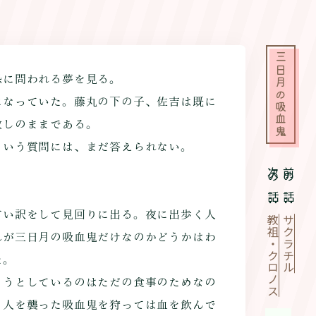
三日月の吸血鬼
に問われる夢を見る。
なっていた。藤丸の下の子、佐吉は既に
放しのままである。
いう質問には、まだ答えられない。
次の話：
前の話：
い訳をして見回りに出る。夜に出歩く人
教祖・クロノス
サクラチル
れが三日月の吸血鬼だけなのかどうかはわ
た。
うとしているのはただの食事のためなの
、人を襲った吸血鬼を狩っては血を飲んで