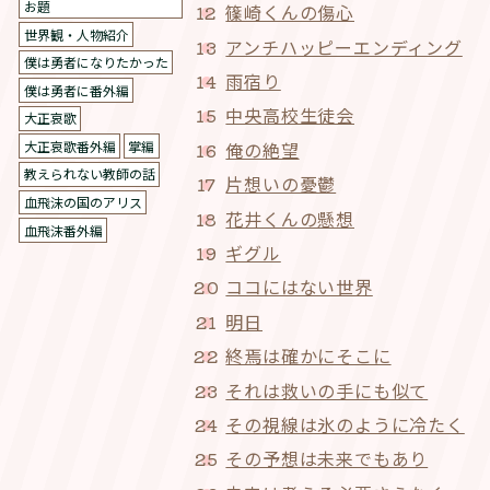
お題
篠崎くんの傷心
世界観・人物紹介
アンチハッピーエンディング
僕は勇者になりたかった
雨宿り
僕は勇者に番外編
中央高校生徒会
大正哀歌
大正哀歌番外編
掌編
俺の絶望
教えられない教師の話
片想いの憂鬱
血飛沫の国のアリス
花井くんの懸想
血飛沫番外編
ギグル
ココにはない世界
明日
終焉は確かにそこに
それは救いの手にも似て
その視線は氷のように冷たく
その予想は未来でもあり