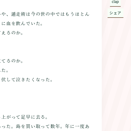
clap
シェア
や、遁走術は今の世の中ではもうほとん
まに血を飲んでいた。
言えるのか。
立てるのか。
れた。
伏して泣きたくなった。
上がって足早に去る。
った。島を買い取って数年。年に一度あ