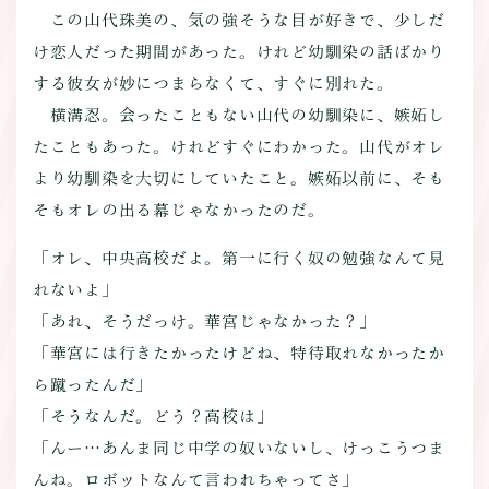
この山代珠美の、気の強そうな目が好きで、少しだ
け恋人だった期間があった。けれど幼馴染の話ばかり
する彼女が妙につまらなくて、すぐに別れた。
横溝忍。会ったこともない山代の幼馴染に、嫉妬し
たこともあった。けれどすぐにわかった。山代がオレ
より幼馴染を大切にしていたこと。嫉妬以前に、そも
そもオレの出る幕じゃなかったのだ。
「オレ、中央高校だよ。第一に行く奴の勉強なんて見
れないよ」
「あれ、そうだっけ。華宮じゃなかった？」
「華宮には行きたかったけどね、特待取れなかったか
ら蹴ったんだ」
「そうなんだ。どう？高校は」
「んー…あんま同じ中学の奴いないし、けっこうつま
んね。ロボットなんて言われちゃってさ」